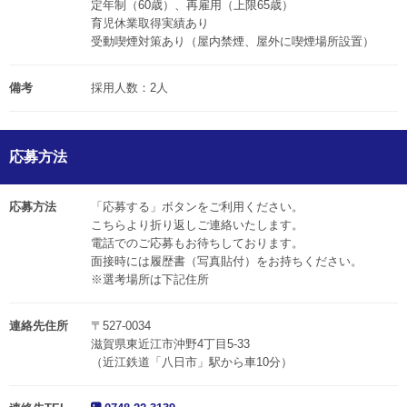
定年制（60歳）、再雇用（上限65歳）
育児休業取得実績あり
受動喫煙対策あり（屋内禁煙、屋外に喫煙場所設置）
備考
採用人数：2人
応募方法
応募方法
「応募する」ボタンをご利用ください。
こちらより折り返しご連絡いたします。
電話でのご応募もお待ちしております。
面接時には履歴書（写真貼付）をお持ちください。
※選考場所は下記住所
連絡先住所
〒527-0034
滋賀県東近江市沖野4丁目5-33
（近江鉄道「八日市」駅から車10分）