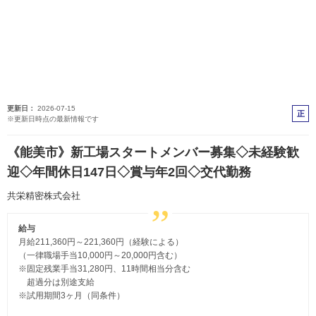
更新日
2026-07-15
正
※更新日時点の最新情報です
社
員
《能美市》新工場スタートメンバー募集◇未経験歓
迎◇年間休日147日◇賞与年2回◇交代勤務
共栄精密株式会社
給与
月給211,360円～221,360円（経験による）
（一律職場手当10,000円～20,000円含む）
※固定残業手当31,280円、11時間相当分含む
超過分は別途支給
※試用期間3ヶ月（同条件）