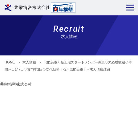
Recruit
求人情報
HOME
＞
求人情報
＞
《能美市》新工場スタートメンバー募集◇未経験歓迎◇年
間休日147日◇賞与年2回◇交代勤務［石川県能美市］ - 求人情報詳細