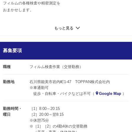
フィルムの各種検査や精密測定を
業務に取り組んでもらえば大丈夫です。
おまかせします。
4勤4休（昼勤2日・夜勤2日）の
▼具体的な業務内容
交代勤務で、年間休日は147日！
もっと見る
・検査機器の操作
メリハリつけて働ける環境なので
・測定器による測定
プライベートの時間も充実できますよ。
・数値の読み取り
育児休業の取得実績があるなど
募集要項
・パソコン入力
腰を据えて長く活躍できる職場です。
▼研修について
《相互理解の上に信頼関係は成り立つ》
職種
フィルム検査作業（交替勤務）
実務経験不問、未経験歓迎！
という経営理念のもと
認定取得までの約半年間は
人の繋がりを大切にしているので
勤務地
石川県能美市岩内町1-47 TOPPAN株式会社内
4勤2休（昼勤2日・夜勤2日）で
働きやすさも抜群！
※車通勤可
交代勤務していただくので
徒歩・自転車・バイクなどは不可（
Google Map
）
焦らず慣れてもらえば大丈夫です。
知識や技術が身につくだけでなく
何でも前向きに挑戦してください！
社会に役立つヤリガイある仕事に
勤務時間・
［1］8:00～20:15
あなたもチャレンジしませんか？
曜日
［2］20:00～翌8:15
※休憩75分
※［1］［2］の4勤4休の交替勤務