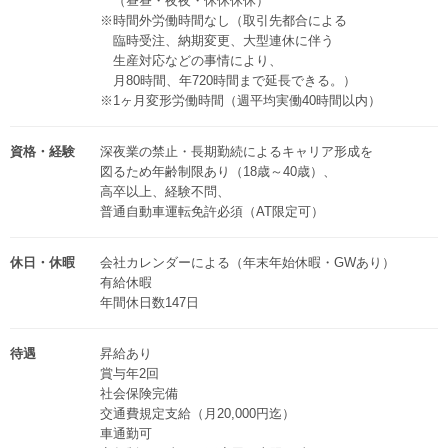
（昼昼・夜夜・休休休休）
※時間外労働時間なし（取引先都合による
臨時受注、納期変更、大型連休に伴う
生産対応などの事情により、
月80時間、年720時間まで延長できる。）
※1ヶ月変形労働時間（週平均実働40時間以内）
資格・経験
深夜業の禁止・長期勤続によるキャリア形成を
図るため年齢制限あり（18歳～40歳）、
高卒以上、経験不問、
普通自動車運転免許必須（AT限定可）
休日・休暇
会社カレンダーによる（年末年始休暇・GWあり）
有給休暇
年間休日数147日
待遇
昇給あり
賞与年2回
社会保険完備
交通費規定支給（月20,000円迄）
車通勤可