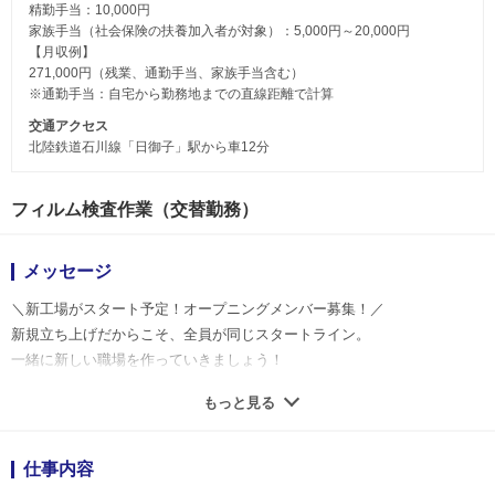
精勤手当：10,000円
家族手当（社会保険の扶養加入者が対象）：5,000円～20,000円
【月収例】
271,000円（残業、通勤手当、家族手当含む）
※通勤手当：自宅から勤務地までの直線距離で計算
交通アクセス
北陸鉄道石川線「日御子」駅から車12分
フィルム検査作業（交替勤務）
メッセージ
＼新工場がスタート予定！オープニングメンバー募集！／
新規立ち上げだからこそ、全員が同じスタートライン。
一緒に新しい職場を作っていきましょう！
もっと見る
フィルムの各種検査や精密測定などを
おまかせします。
資格や知識は不問、未経験歓迎！
仕事内容
前向きな姿勢で真面目にコツコツと