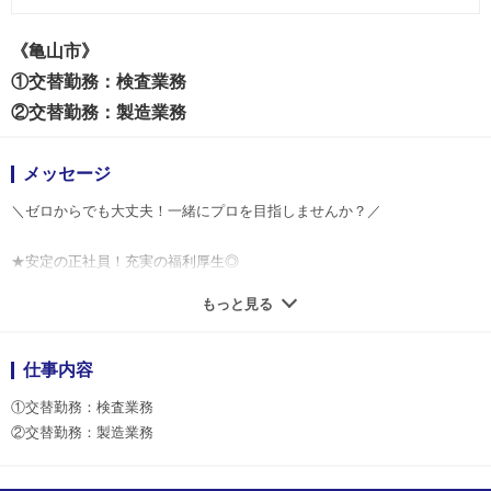
《亀山市》
①交替勤務：検査業務
②交替勤務：製造業務
メッセージ
＼ゼロからでも大丈夫！一緒にプロを目指しませんか？／
★安定の正社員！充実の福利厚生◎
★嬉しい各種手当てあり！
もっと見る
★未経験の方も安心スタート♪
★快適な作業環境で長く続けられます！
仕事内容
「正社員を目指したい」
①交替勤務：検査業務
その希望を当社で叶えませんか？
②交替勤務：製造業務
当社なら、安心の将来設計が描けますよ♪