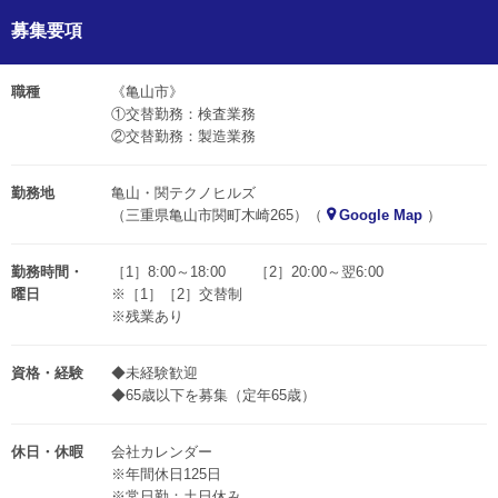
募集要項
職種
《亀山市》
①交替勤務：検査業務
②交替勤務：製造業務
勤務地
亀山・関テクノヒルズ
（三重県亀山市関町木崎265）（
Google Map
）
勤務時間・
［1］8:00～18:00 ［2］20:00～翌6:00
曜日
※［1］［2］交替制
※残業あり
資格・経験
◆未経験歓迎
◆65歳以下を募集（定年65歳）
休日・休暇
会社カレンダー
※年間休日125日
※常日勤：土日休み