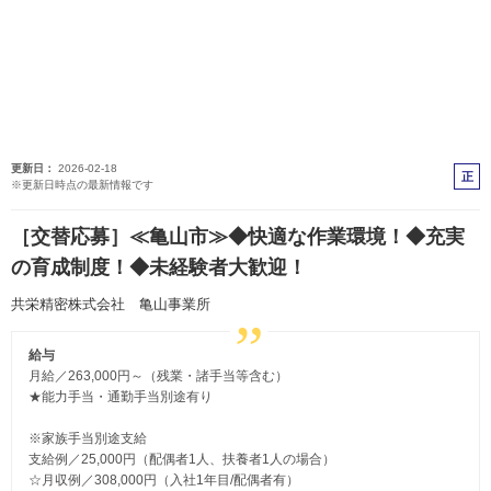
更新日
2026-02-18
正
※更新日時点の最新情報です
社
員
［交替応募］≪亀山市≫◆快適な作業環境！◆充実
の育成制度！◆未経験者大歓迎！
共栄精密株式会社 亀山事業所
給与
月給／263,000円～（残業・諸手当等含む）
★能力手当・通勤手当別途有り
※家族手当別途支給
支給例／25,000円（配偶者1人、扶養者1人の場合）
☆月収例／308,000円（入社1年目/配偶者有）