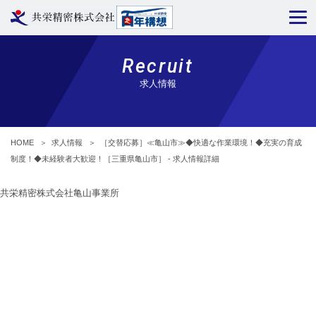
Recruit
求人情報
HOME
＞
求人情報
＞
［交替応募］≪亀山市≫◆快適な作業環境！◆充実の育成
制度！◆未経験者大歓迎！［三重県亀山市］ - 求人情報詳細