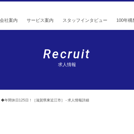
会社案内
サービス案内
スタッフインタビュー
100年構
Recruit
求人情報
年間休日125日！［滋賀県東近江市］ - 求人情報詳細