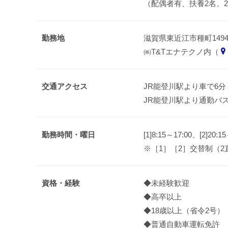
（配偶者有、扶養2名、
勤務地
滋賀県東近江市種町149
㈱T&Tエナテクノ内（
交通アクセス
JR能登川駅より車で6分
JR能登川駅より通勤バ
勤務時間・曜日
[1]8:15～17:00、[2]20:1
※［1］［2］交替制（2
資格・経験
◆未経験歓迎
◆高卒以上
◆18歳以上（省令2号）
◆普通自動車運転免許