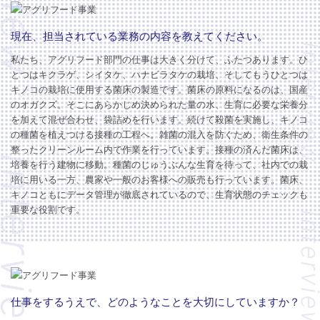
現在、担当されている業務の内容を教えてください。
私たち、アグリフード部門の仕事は大きく分けて、ふたつあります。ひ
とつはキクラゲ、シイタケ、ハナビラタケの栽培、そしてもうひとつは
キノコの栽培に使用する菌床の製造です。菌床の原料になるのは、国産
のオガクズ。そこにあらかじめ決められた量の水、生育に必要な栄養分
を加えて混ぜ合わせ、袋詰めを行います。続けて殺菌を実施し、キノコ
の種菌を植えつける接種の工程へ。雑菌の混入を防ぐため、衛生条件の
整ったクリーンルーム内で作業を行っています。接種の済んだ菌床は、
培養を行う建物に移動。種菌のじゅうぶんな生育を待って、社内での栽
培に用いる一方、農家や一般のお客様への販売も行っています。菌床、
キノコともにデータ管理が徹底されているので、生育状態のチェックも
重要な役割です。
仕事をするうえで、どのようなことを大切にしていますか？