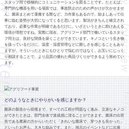
スタッフ間で積極的にコミュニケーションを図ることです。たとえば、
専門的な機器を用いる場面では、事故防止のための声かけが欠かせませ
ん。菌床まとめて運搬する際など、力作業もあるので、励ましあって仕
事に臨む姿勢が大切になってくると思います。製法がきちんと確立され
ており、必要な作業が明確であるだけに、いざというときに助けあえる
環境が理想ですね。実際に現在、アグリフード部門で働いているスタッ
フ同士は、良好な関係を築くことができています。キノコという生き物
を扱っているだけに、温度・湿度管理などに難しさを感じることもあり
ますが、そういったときにもひとりで悩むのではなく、お互いにじっく
り相談することで、より品質の優れた商品づくりができるよう努めてい
ます。
どのようなときにやりがいを感じますか？
菌床の製造から収穫まで、すべての工程が問題なく進み、立派なキノコ
ができたときは、部門全体で達成感に浸ることができます。菌床の出荷
先である農家の方からいただく「きれいな菌床で、芽つきも良かった」
といったお声も、大きな励みです。また、地元のイベントなどに出展