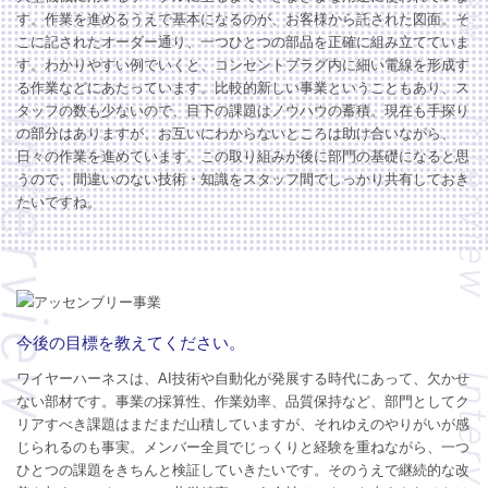
す。作業を進めるうえで基本になるのが、お客様から託された図面。そ
こに記されたオーダー通り、一つひとつの部品を正確に組み立てていま
す。わかりやすい例でいくと、コンセントプラグ内に細い電線を形成す
る作業などにあたっています。比較的新しい事業ということもあり、ス
タッフの数も少ないので、目下の課題はノウハウの蓄積。現在も手探り
の部分はありますが、お互いにわからないところは助け合いながら、
日々の作業を進めています。この取り組みが後に部門の基礎になると思
うので、間違いのない技術・知識をスタッフ間でしっかり共有しておき
たいですね。
今後の目標を教えてください。
ワイヤーハーネスは、AI技術や自動化が発展する時代にあって、欠かせ
ない部材です。事業の採算性、作業効率、品質保持など、部門としてク
リアすべき課題はまだまだ山積していますが、それゆえのやりがいが感
じられるのも事実。メンバー全員でじっくりと経験を重ねながら、一つ
ひとつの課題をきちんと検証していきたいです。そのうえで継続的な改